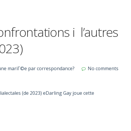
onfrontations i l’autres
2023)
'une mariГ©e par correspondance?
No comments
ialectales (de 2023) eDarling Gay joue cette