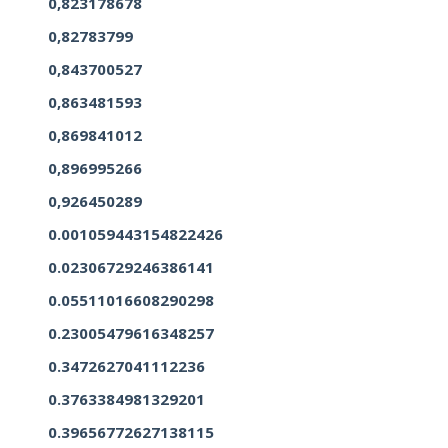
0,823178678
0,82783799
0,843700527
0,863481593
0,869841012
0,896995266
0,926450289
0.001059443154822426
0.02306729246386141
0.05511016608290298
0.23005479616348257
0.3472627041112236
0.3763384981329201
0.39656772627138115