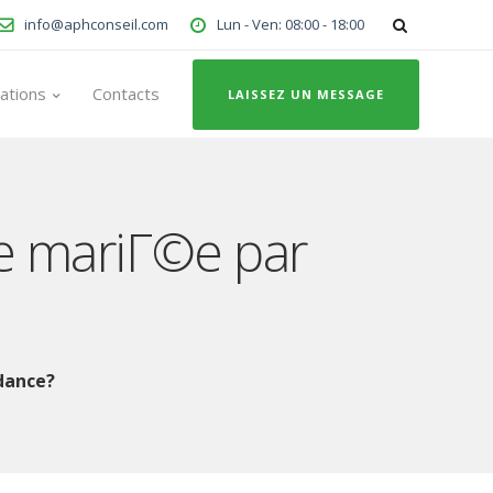
info@aphconseil.com
Lun - Ven: 08:00 - 18:00
ations
Contacts
LAISSEZ UN MESSAGE
ne mariГ©e par
dance?