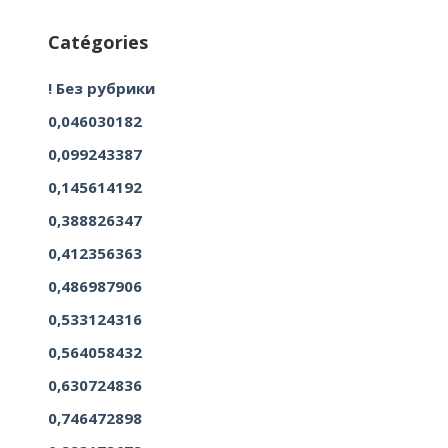
Catégories
! Без рубрики
0,046030182
0,099243387
0,145614192
0,388826347
0,412356363
0,486987906
0,533124316
0,564058432
0,630724836
0,746472898