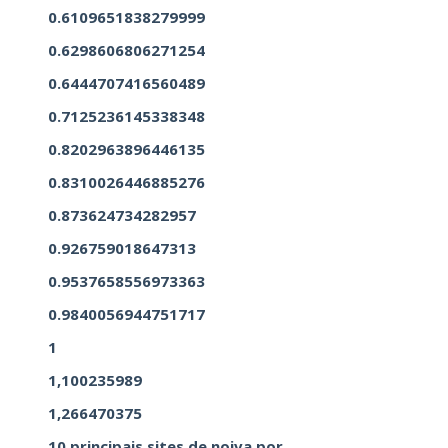
0.6109651838279999
0.6298606806271254
0.6444707416560489
0.7125236145338348
0.8202963896446135
0.8310026446885276
0.873624734282957
0.926759018647313
0.9537658556973363
0.9840056944751717
1
1,100235989
1,266470375
10 principais sites de noiva por